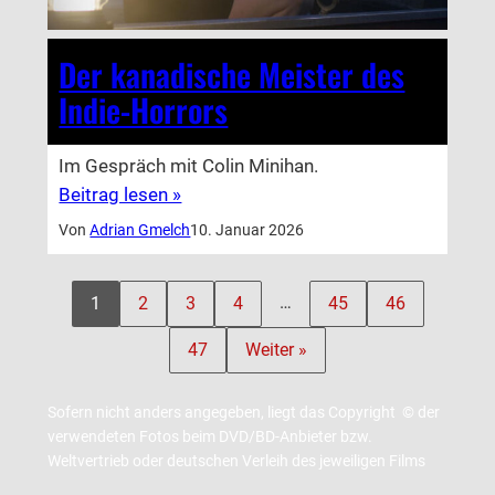
Der kanadische Meister des
Indie-Horrors
Im Gespräch mit Colin Minihan.
Beitrag lesen »
Von
Adrian Gmelch
10. Januar 2026
…
1
2
3
4
45
46
47
Weiter »
Sofern nicht anders angegeben, liegt das Copyright © der
verwendeten Fotos beim DVD/BD-Anbieter bzw.
Weltvertrieb oder deutschen Verleih des jeweiligen Films