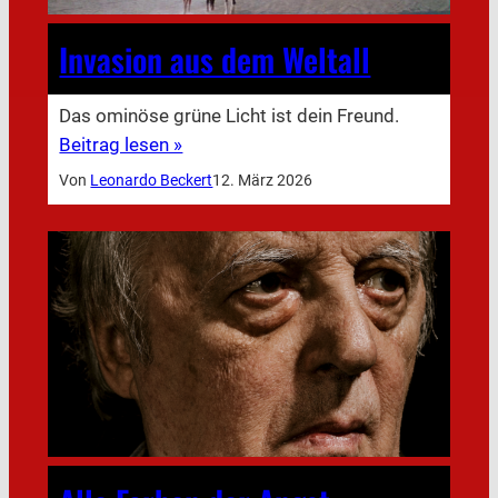
Invasion aus dem Weltall
Das ominöse grüne Licht ist dein Freund.
Beitrag lesen »
Von
Leonardo Beckert
12. März 2026