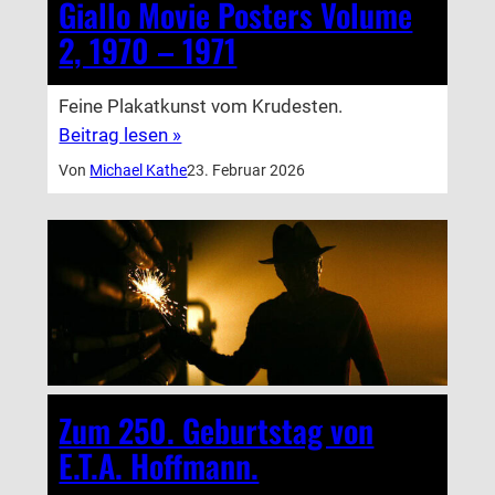
Giallo Movie Posters Volume
2, 1970 – 1971
Feine Plakatkunst vom Krudesten.
Beitrag lesen »
Von
Michael Kathe
23. Februar 2026
Zum 250. Geburtstag von
E.T.A. Hoffmann.