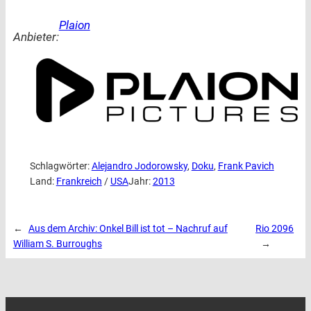
Plaion
Anbieter:
Schlagwörter:
Alejandro Jodorowsky
, 
Doku
, 
Frank Pavich
Land:
Frankreich
 / 
USA
Jahr:
2013
←
Aus dem Archiv: Onkel Bill ist tot – Nachruf auf
Rio 2096
William S. Burroughs
→