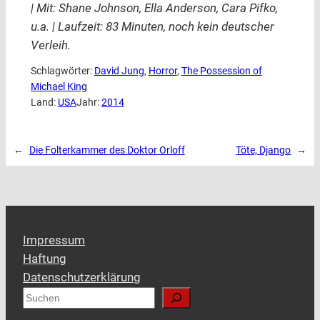
| Mit: Shane Johnson, Ella Anderson, Cara Pifko,
u.a. | Laufzeit: 83 Minuten, noch kein deutscher
Verleih.
Schlagwörter:
David Jung
, 
Horror
, 
The Possession of
Michael King
Land:
USA
Jahr:
2014
←
Die Folterkammer des Doktor Orloff
Töte, Django
→
Impressum
Haftung
Datenschutzerklärung
S
u