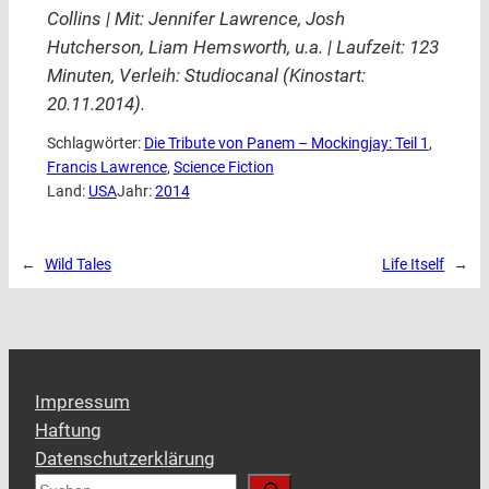
Collins | Mit: Jennifer Lawrence, Josh
Hutcherson, Liam Hemsworth, u.a. | Laufzeit: 123
Minuten, Verleih: Studiocanal (Kinostart:
20.11.2014).
Schlagwörter:
Die Tribute von Panem – Mockingjay: Teil 1
, 
Francis Lawrence
, 
Science Fiction
Land:
USA
Jahr:
2014
←
Wild Tales
Life Itself
→
Impressum
Haftung
Datenschutzerklärung
S