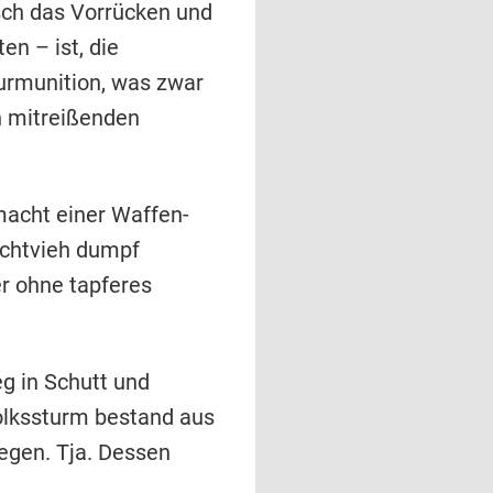
isch das Vorrücken und
en – ist, die
urmunition, was zwar
h mitreißenden
macht einer Waffen-
achtvieh dumpf
r ohne tapferes
g in Schutt und
Volkssturm bestand aus
egen. Tja. Dessen