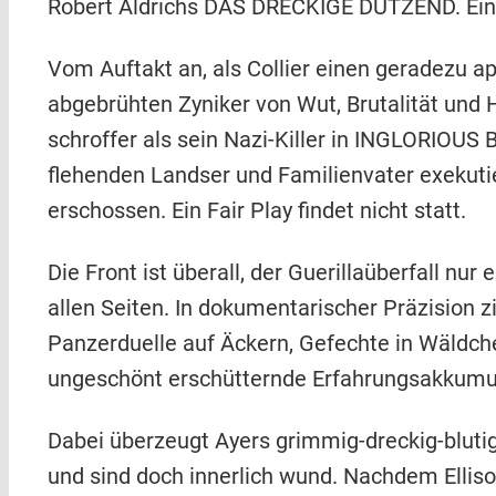
Robert Aldrichs DAS DRECKIGE DUTZEND. Eine
Vom Auftakt an, als Collier einen geradezu a
abgebrühten Zyniker von Wut, Brutalität und H
schroffer als sein Nazi-Killer in INGLORIOUS
flehenden Landser und Familienvater exekuti
erschossen. Ein Fair Play findet nicht statt.
Die Front ist überall, der Guerillaüberfall n
allen Seiten. In dokumentarischer Präzision 
Panzerduelle auf Äckern, Gefechte in Wäldch
ungeschönt erschütternde Erfahrungsakkumulat
Dabei überzeugt Ayers grimmig-dreckig-blutige
und sind doch innerlich wund. Nachdem Ellis