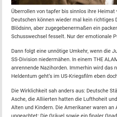
Überrollen von tapfer bis sinnlos ihre Heimat
Deutschen können wieder mal kein richtiges 
Blödsinn, aber zugegebenermaßen ein packend
Schusswechsel fesselt. Nur der emotionale Pu
Dann folgt eine unnötige Umkehr, wenn die Ju
SS-Division niedermähen. In einem THE ALAM
anrennende Nazihorden. Immerhin wird das n
Heldentum geht’s im US-Kriegsfilm eben doch 
Die Wirklichkeit sah anders aus: Deutsche S
Asche, die Alliierten hatten die Lufthoheit u
Alten und Kindern. Die Amerikaner waren an A
ungeachtet: Die Gräuel sowie ein finaler Gnade