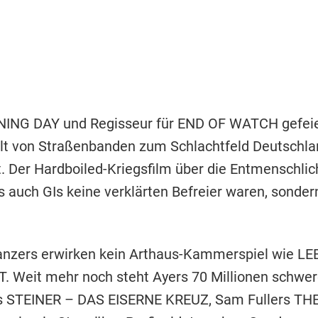
AINING DAY und Regisseur für END OF WATCH gefeier
lt von Straßenbanden zum Schlachtfeld Deutschlan
 Der Hardboiled-Kriegsfilm über die Entmenschlic
s auch GIs keine verklärten Befreier waren, sonde
anzers erwirken kein Arthaus-Kammerspiel wie LE
 Weit mehr noch steht Ayers 70 Millionen schwere
ahs STEINER – DAS EISERNE KREUZ, Sam Fullers TH