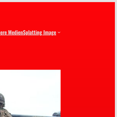
dere Medien
Splatting Image