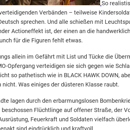
So realist
 verteidigenden Verbänden – teilweise Kindersoldat
Deutsch sprechen. Und alle schießen mit Leuchtsp
er Actioneffekt ist, der einen an die handwerklic
nch für die Figuren fehlt etwas.
ngs allein im Gefährt mit List und Tücke die Über
O-Opfergang verteidigen sie sich gegen wie Schl
icht so pathetisch wie in BLACK HAWK DOWN, abe
nicht. Was einiges der düsteren Klasse raubt.
tädte lagen durch den erbarmungslosen Bombenkrie
nd beschossen Flüchtlinge auf offener Straße, der 
usrüstung, Feuerkraft und Soldaten vielfach überl
nakt sind eindrücklich und kraftvoll.