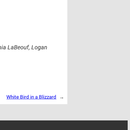
Shia LaBeouf, Logan
White Bird in a Blizzard
→