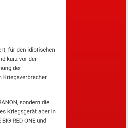
t, für den idiotischen
d kurz vor der
hung der
rn Kriegsverbrecher
BANON, sondern die
s Kriegsgerät aber in
E BIG RED ONE und