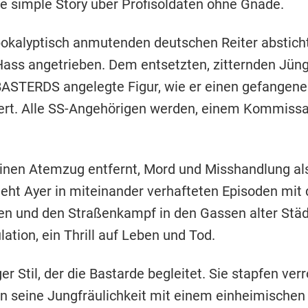
 simple Story über Profisoldaten ohne Gnade.
pokalyptisch anmutenden deutschen Reiter abstich
ass angetrieben. Dem entsetzten, zitternden Jüngli
 BASTERDS angelegte Figur, wie er einen gefangen
ert. Alle SS-Angehörigen werden, einem Kommissarb
ur einen Atemzug entfernt, Mord und Misshandlung al
zieht Ayer in miteinander verhafteten Episoden mit
en und den Straßenkampf in den Gassen alter Städ
ion, ein Thrill auf Leben und Tod.
r Stil, der die Bastarde begleitet. Sie stapfen ve
on seine Jungfräulichkeit mit einem einheimische