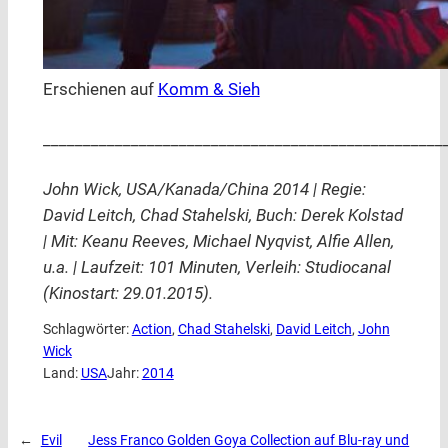
Erschienen auf
Komm & Sieh
__________________________________________________
John Wick, USA/Kanada/China 2014 | Regie:
David Leitch, Chad Stahelski, Buch: Derek Kolstad
| Mit: Keanu Reeves, Michael Nyqvist, Alfie Allen,
u.a. | Laufzeit: 101 Minuten, Verleih: Studiocanal
(Kinostart: 29.01.2015).
Schlagwörter:
Action
, 
Chad Stahelski
, 
David Leitch
, 
John
Wick
Land:
USA
Jahr:
2014
←
Evil
Jess Franco Golden Goya Collection auf Blu-ray und