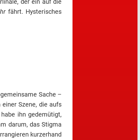
nale, der ein auf die
ehr
fährt. Hysterisches
en gemeinsame Sache –
 einer Szene, die aufs
u habe ihn gedemütigt,
 ihm darum, das Stigma
arrangieren kurzerhand