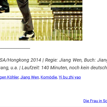
______________
/USA/Hongkong 2014 | Regie: Jiang Wen, Buch: Jiang
g, u.a. | Laufzeit: 140 Minuten, noch kein deutsche
gen Köhler
, 
Jiang Wen
, 
Komödie
, 
Yi bu zhi yao
Die Frau in 