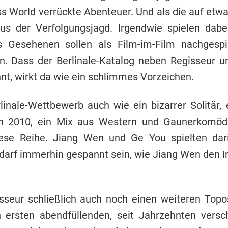
iss World verrückte Abenteuer. Und als die auf et
s der Verfolgungsjagd. Irgendwie spielen dab
es Gesehenen sollen als Film-im-Film nachgespi
. Dass der Berlinale-Katalog neben Regisseur un
t, wirkt da wie ein schlimmes Vorzeichen.
le-Wettbewerb auch wie ein bizarrer Solitär, er
 2010, ein Mix aus Western und Gaunerkomödie
diese Reihe. Jiang Wen und Ge You spielten da
arf immerhin gespannt sein, wie Jiang Wen den Irr
seur schließlich auch noch einen weiteren Topo
n ersten abendfüllenden, seit Jahrzehnten versc