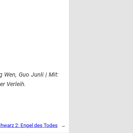
 Wen, Guo Junli | Mit:
r Verleih.
Schwarz 2: Engel des Todes
→