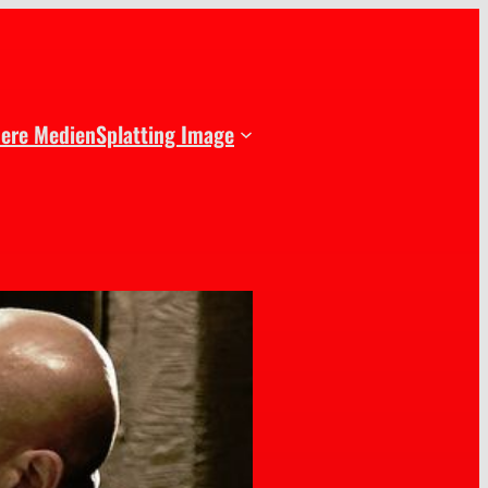
dere Medien
Splatting Image