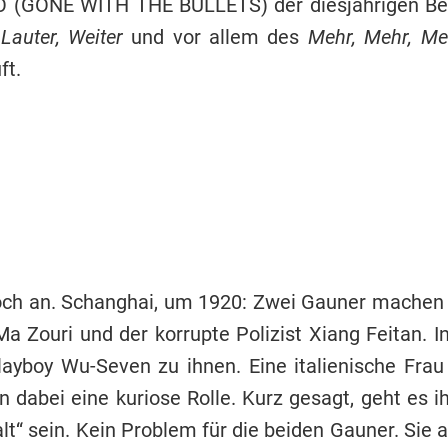
 (GONE WITH THE BULLETS) der diesjährigen Berli
 Lauter, Weiter
und vor allem des
Mehr, Mehr, M
ft.
noch an. Schanghai, um 1920: Zwei Gauner mach
 Zouri und der korrupte Polizist Xiang Feitan. In
Playboy Wu-Seven zu ihnen. Eine italienische Fra
en dabei eine kuriose Rolle. Kurz gesagt, geht es
lt“ sein. Kein Problem für die beiden Gauner. Sie 