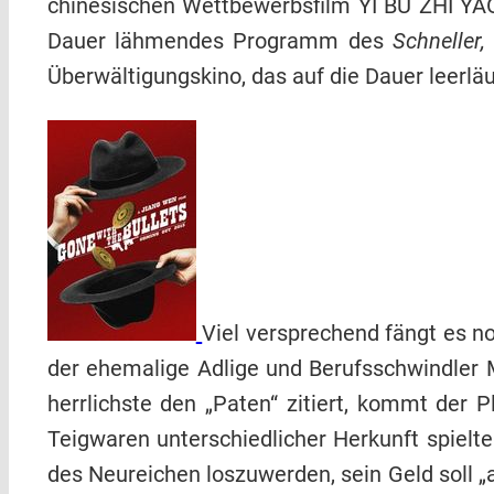
chinesischen Wettbewerbsfilm YI BU ZHI YAO
Dauer lähmendes Programm des
Schneller,
Überwältigungskino, das auf die Dauer leerläu
Viel versprechend fängt es 
der ehemalige Adlige und Berufsschwindler Ma
herrlichste den „Paten“ zitiert, kommt der 
Teigwaren unterschiedlicher Herkunft spielt
des Neureichen loszuwerden, sein Geld soll „a