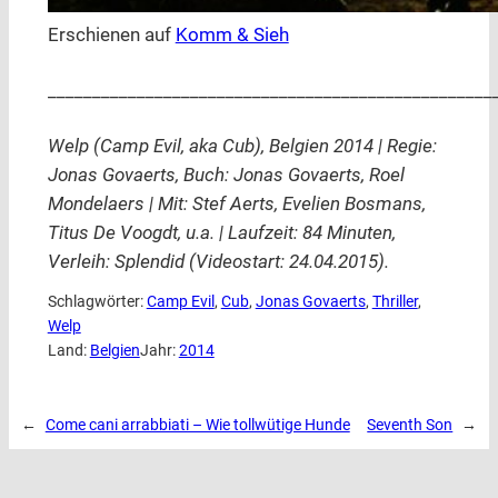
Erschienen auf
Komm & Sieh
__________________________________________________
Welp (Camp Evil, aka Cub), Belgien 2014 | Regie:
Jonas Govaerts, Buch: Jonas Govaerts, Roel
Mondelaers | Mit: Stef Aerts, Evelien Bosmans,
Titus De Voogdt, u.a. | Laufzeit: 84 Minuten,
Verleih: Splendid (Videostart: 24.04.2015).
Schlagwörter:
Camp Evil
, 
Cub
, 
Jonas Govaerts
, 
Thriller
, 
Welp
Land:
Belgien
Jahr:
2014
←
Come cani arrabbiati – Wie tollwütige Hunde
Seventh Son
→