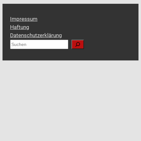
Impressum
Haftung
Datenschutzerklärung
S
u
c
h
e
n