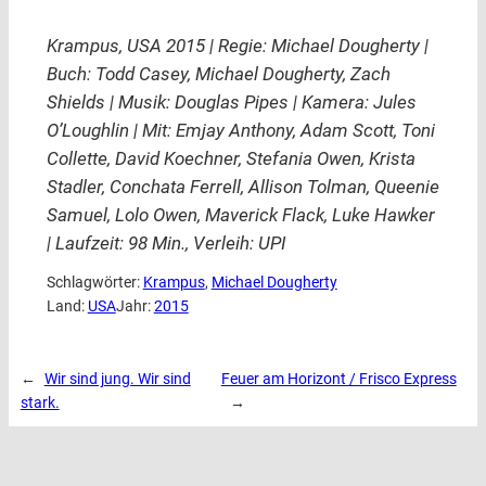
Krampus, USA 2015 | Regie: Michael Dougherty |
Buch: Todd Casey, Michael Dougherty, Zach
Shields | Musik: Douglas Pipes | Kamera: Jules
O’Loughlin | Mit: Emjay Anthony, Adam Scott, Toni
Collette, David Koechner, Stefania Owen, Krista
Stadler, Conchata Ferrell, Allison Tolman, Queenie
Samuel, Lolo Owen, Maverick Flack, Luke Hawker
| Laufzeit: 98 Min., Verleih: UPI
Schlagwörter:
Krampus
, 
Michael Dougherty
Land:
USA
Jahr:
2015
←
Wir sind jung. Wir sind
Feuer am Horizont / Frisco Express
stark.
→