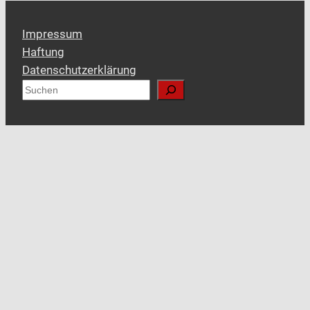
Impressum
Haftung
Datenschutzerklärung
S
u
c
h
e
n