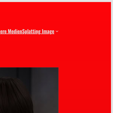
dere Medien
Splatting Image