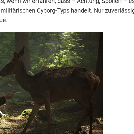
s, wenn wir erfahren, dass – Achtung, Spoiler! – es
ilitärischen Cyborg-Typs handelt. Nur zuverlässig
ue.