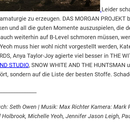
Leider sch
 Dramaturgie zu erzeugen. DAS MORGAN PROJEKT bi
ken und all die guten Momente auszuspielen, die de
r auch weiterhin auf B-Level schmoren müssen, wen
oh muss hier wohl nicht vorgestellt werden, Kate
DS, Anya Taylor-Joy agierte viel besser in THE W
ND STUDIO
, SNOW WHITE AND THE HUNTSMAN u
ört, sondern auf die Liste der besten Stoffe. Schad
______________
ch: Seth Owen | Musik: Max Richter Kamera: Mark Pa
 Holbrook, Michelle Yeoh, Jennifer Jason Leigh, Paul