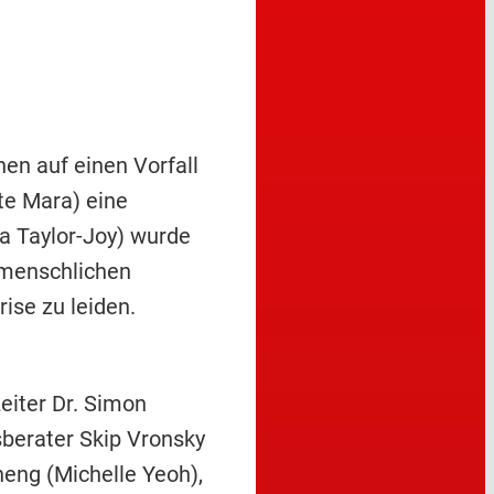
en auf einen Vorfall
te Mara) eine
a Taylor-Joy) wurde
h menschlichen
ise zu leiden.
eiter Dr. Simon
sberater Skip Vronsky
heng (Michelle Yeoh),