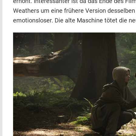
erhöht. Interessanter ist da das Ende des Film
Weathers um eine frühere Version desselben m
emotionsloser. Die alte Maschine tötet die ne