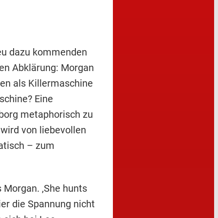
eu dazu kommenden
chen Abklärung: Morgan
hen als Killermaschine
aschine? Eine
Cyborg metaphorisch zu
ird von liebevollen
matisch – zum
s Morgan. ‚She hunts
ier die Spannung nicht