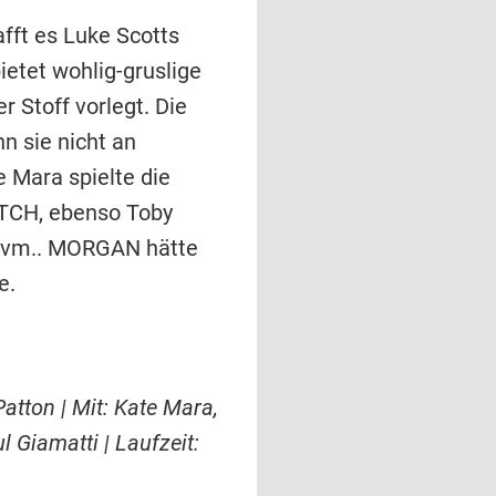
afft es Luke Scotts
etet wohlig-gruslige
r Stoff vorlegt. Die
n sie nicht an
 Mara spielte die
ITCH, ebenso Toby
vm.. MORGAN hätte
e.
tton | Mit: Kate Mara,
 Giamatti | Laufzeit: