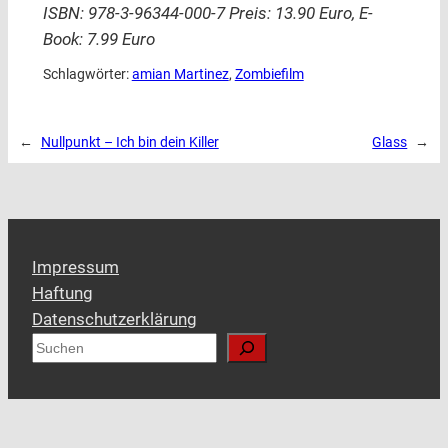
ISBN: 978-3-96344-000-7 Preis: 13.90 Euro, E-
Book: 7.99 Euro
Schlagwörter:
amian Martinez
, 
Zombiefilm
←
Nullpunkt – Ich bin dein Killer
Glass
→
Impressum
Haftung
Datenschutzerklärung
S
u
c
h