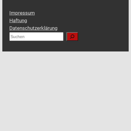
Impressum
Haftung
Datenschutzerklärung
S
u
c
h
e
n