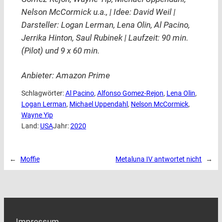
Nelson McCormick u.a., | Idee: David Weil |
Darsteller: Logan Lerman, Lena Olin, Al Pacino,
Jerrika Hinton, Saul Rubinek | Laufzeit: 90 min.
(Pilot) und 9 x 60 min.
Anbieter: Amazon Prime
Schlagwörter:
Al Pacino
, 
Alfonso Gomez-Rejon
, 
Lena Olin
, 
Logan Lerman
, 
Michael Uppendahl
, 
Nelson McCormick
, 
Wayne Yip
Land:
USA
Jahr:
2020
←
Moffie
Metaluna IV antwortet nicht
→
Impressum