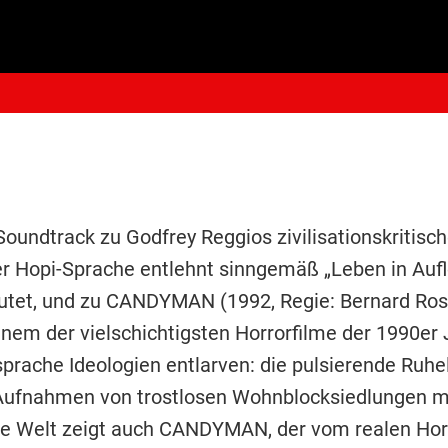
oundtrack zu Godfrey Reggios zivilisationskritis
r Hopi-Sprache entlehnt sinngemäß „Leben in Aufl
utet, und zu CANDYMAN (1992, Regie: Bernard Rose
inem der vielschichtigsten Horrorfilme der 1990er 
dsprache Ideologien entlarven: die pulsierende Ruhe
Aufnahmen von trostlosen Wohnblocksiedlungen m
ne Welt zeigt auch CANDYMAN, der vom realen Hor