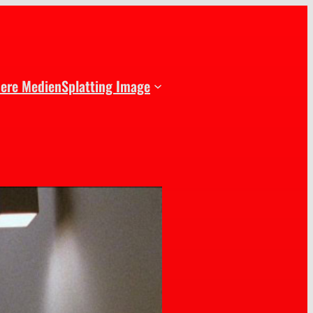
dere Medien
Splatting Image