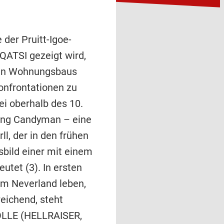
 der Pruitt-Igoe-
QATSI gezeigt wird,
alen Wohnungsbaus
nfrontationen zu
i oberhalb des 10.
nung Candyman – eine
l, der in den frühen
bild einer mit einem
utet (3). In ersten
im Neverland leben,
eichend, steht
ÖLLE (HELLRAISER,