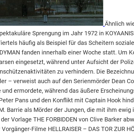
Ähnlich wie
spektakuläre Sprengung im Jahr 1972 in KOYAANIS
iertels häufig als Beispiel für das Scheitern sozi
DYMAN fanden innerhalb einer Woche statt. Um Ko
sen eingesetzt, während unter Aufsicht der Polize
schützenaktivitäten zu verhindern. Die Bezeich
r – verweist auch auf den Serienmörder Dean Corl
und ermordete, während das äußere Erscheinungs
eter Pans und den Konflikt mit Captain Hook hinde
 Barrie als Mörder der Jungen, die mit ihm ewig 
n der Vorlage THE FORBIDDEN von Clive Barker abw
er Vorgänger-Filme HELLRAISER – DAS TOR ZUR H