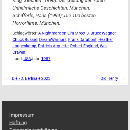
King, Stephen (1990): Der Gesang der Toten.
Unheimliche Geschichten. München.
Schifferle, Hans (1994): Die 100 besten
Horrorfilme. München.
Schlagwörter:
A Nightmare on Elm Street 3
, 
Bruce Wagner
, 
Chuck Russell
, 
DreamWarriors
, 
Frank Darabont
, 
Heather
Langenkamp
, 
Patricia Arquette
, 
Robert Englund
, 
Wes
Craven
Land:
USA
Jahr:
1987
←
Die 73. Berlinale 2023
Old Henry
→
Impressum
Haftung