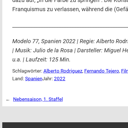
dazu auf, „in die Farbe zu springen“. Die Ko
Franquismus zu verlassen, während die (Gefän
_____________________________________________
Modelo 77, Spanien 2022 | Regie: Alberto Rodr
| Musik: Julio de la Rosa | Darsteller: Miguel 
u.a. | Laufzeit: 125 Min.
Schlagwörter:
Alberto Rodriguez
, 
Fernando Tejero
, 
Fil
Land:
Spanien
Jahr:
2022
←
Nebensaison, 1. Staffel