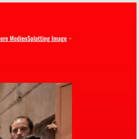
dere Medien
Splatting Image