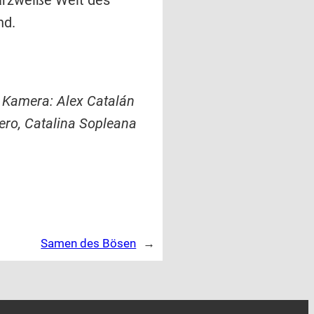
warzweiße Welt des
nd.
| Kamera: Alex Catalán
jero, Catalina Sopleana
Samen des Bösen
→