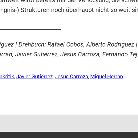
nsumwelt wirbt bereits mit der Verlockung, die sch
gnis-) Strukturen noch überhaupt nicht so weit si
______________________
iguez | Drehbuch: Rafael Cobos, Alberto Rodriguez 
Herran, Javier Gutierrez, Jesus Carroza, Fernando Te
mkritik
, 
Javier Gutierrez
, 
Jesus Carroza
, 
Miguel Herran