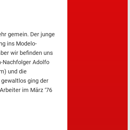
sehr gemein. Der junge
ng ins Modelo-
aber wir befinden uns
h-Nachfolger Adolfo
m) und die
 gewaltlos ging der
Arbeiter im März ‘76