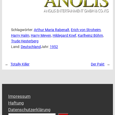
Schlagwörter:
Arthur Maria Rabenalt
, 
Erich von Stroheim
, 
Harry Halm
, 
Harry Meyen
, 
Hildegard Knef
, 
Karlheinz Böhm
, 
Trude Hesterberg
Land:
Deutschland
Jahr:
1952
←
Totally Killer
Der Pakt
→
Impressum
Haftung
Datenschutzerklärung