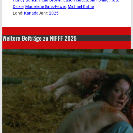
Honey Bunch
, 
India Brown
, 
Jason Isaacs
, 
Jimi Shlag
, 
Kate
Dickie
, 
Madeleine Sims-Fewer
, 
Michael Kathe
Land:
Kanada
Jahr:
2025
Weitere Beiträge zu NIFFF 2025