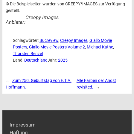
© Die Beispielseiten wurden von CREEPY*IMAGES zur Verfügung
gestellt.
Creepy Images
Anbieter:
Schlagwörter:
Bucreview
, 
Creepy Images
, 
Giallo Movie
Posters
, 
Giallo Movie Posters Volume 2
, 
Michael Kathe
, 
Thorsten Benzel
Land:
Deutschland
Jahr:
2025
←
Zum 250. Geburtstag von E.T.A.
Alle Farben der Angst
Hoffmann.
revisited.
→
Impressum
Haftung