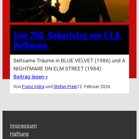
Zum 250. Geburtstag von E.T.A.
Hoffmann.
Seltsame Träume in BLUE VELVET (1986) und A
NIGHTMARE ON ELM STREET (1984).
Beitrag lesen »
Von
Franz Indra
und
Stefan Preis
12. Februar 2026
Impressum
Haftung