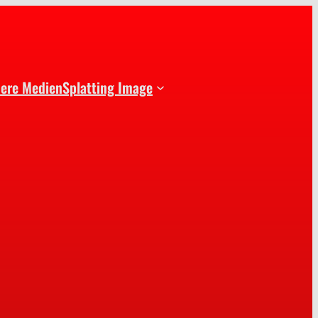
dere Medien
Splatting Image