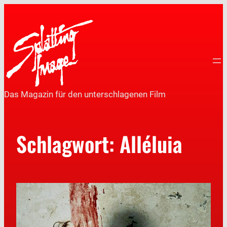
Das Magazin für den unterschlagenen Film
Schlagwort:
Alléluia