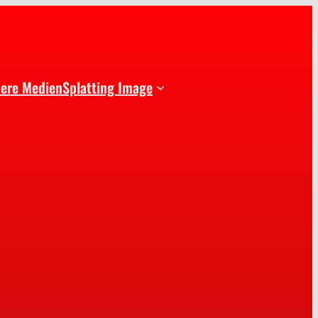
dere Medien
Splatting Image