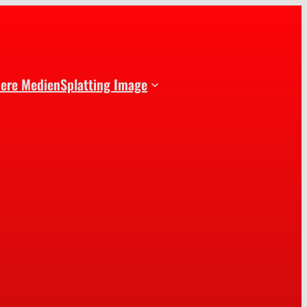
dere Medien
Splatting Image