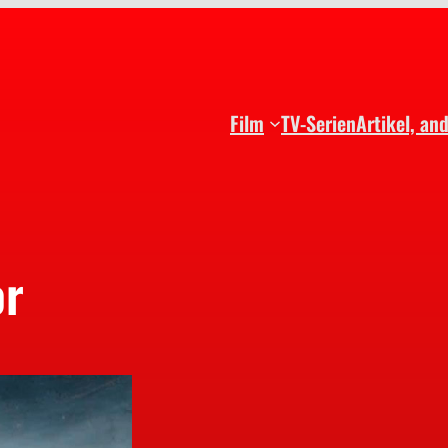
Film
TV-Serien
Artikel, an
or