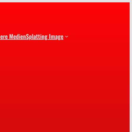
dere Medien
Splatting Image