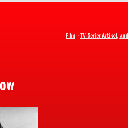
Film
TV-Serien
Artikel, an
low