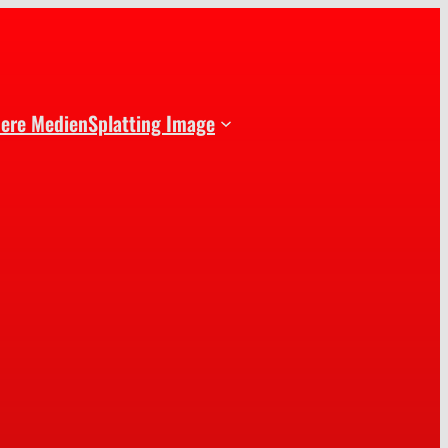
dere Medien
Splatting Image