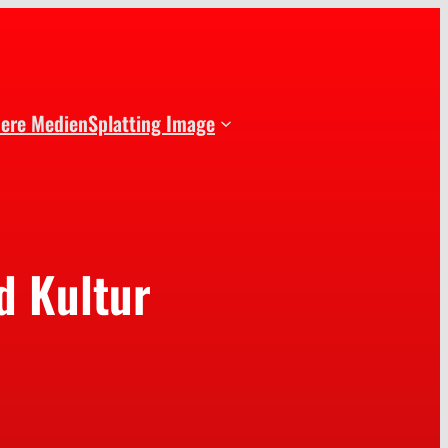
dere Medien
Splatting Image
d Kultur