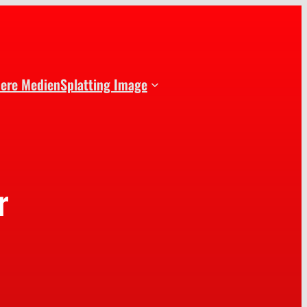
dere Medien
Splatting Image
r