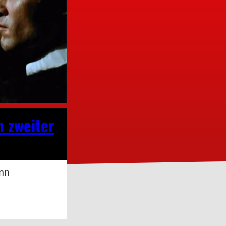
n zweiter
nn