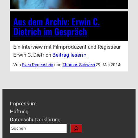
Aus dem Archiv: Erwin C.
Dietrich im Gespräch
Ein Interview mit Filmproduzent und Regisseur
Erwin C. Dietrich
Beitrag lesen »
Von
Sven Regenstein
und
Thomas Schweer
29. Mai 2014
Impressum
Haftung
Datenschutzerklärung
S
u