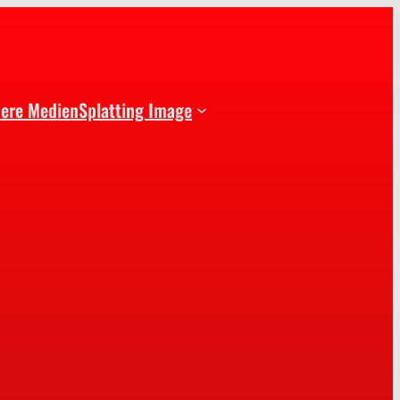
dere Medien
Splatting Image