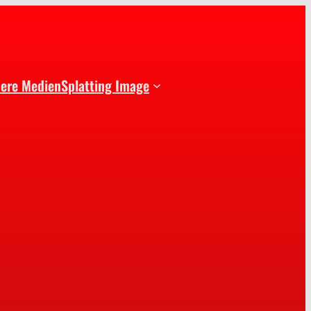
dere Medien
Splatting Image