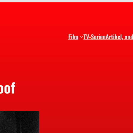
Film
TV-Serien
Artikel, an
oof