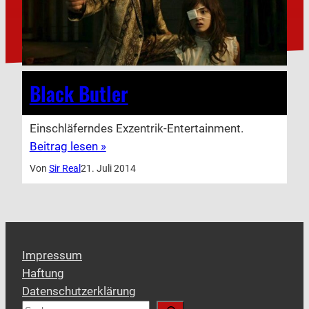
Black Butler
Einschläferndes Exzentrik-Entertainment.
Beitrag lesen »
Von
Sir Real
21. Juli 2014
Impressum
Haftung
Datenschutzerklärung
S