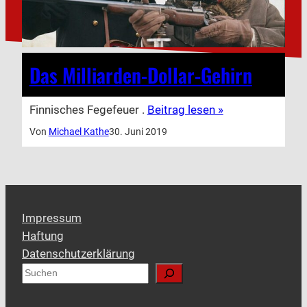
Das Milliarden-Dollar-Gehirn
Finnisches Fegefeuer .
Beitrag lesen »
Von
Michael Kathe
30. Juni 2019
Impressum
Haftung
Datenschutzerklärung
S
u
c