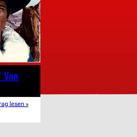
/ Von
rag lesen »