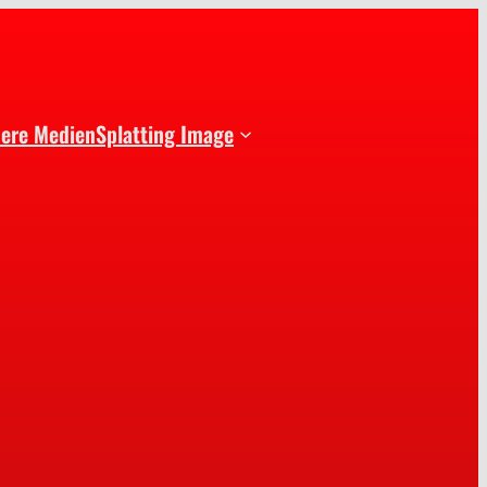
dere Medien
Splatting Image