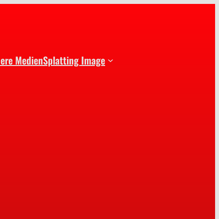
dere Medien
Splatting Image