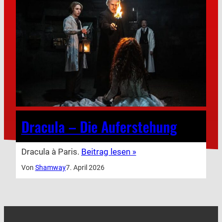
Dracula – Die Auferstehung
Dracula à Paris.
Beitrag lesen »
Von
Shamway
7. April 2026