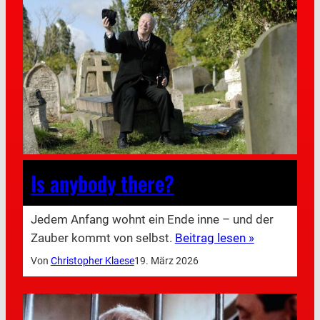
Is anybody there?
Jedem Anfang wohnt ein Ende inne – und der
Zauber kommt von selbst.
Beitrag lesen »
Von
Christopher Klaese
19. März 2026