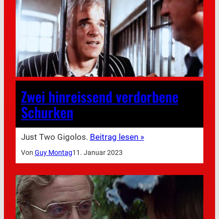
Zwei hinreissend verdorbene
Schurken
Just Two Gigolos.
Beitrag lesen »
Von
Guy Montag
11. Januar 2023