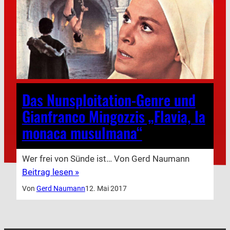
Das Nunsploitation-Genre und
Gianfranco Mingozzis „Flavia, la
monaca musulmana“
Wer frei von Sünde ist… Von Gerd Naumann
Beitrag lesen »
Von
Gerd Naumann
12. Mai 2017