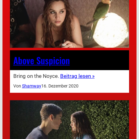
Above Suspicion
Bring on the Noyce.
Beitrag lesen »
Von
Shamway
16. Dezember 2020