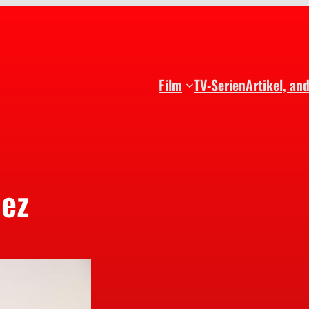
Film
TV-Serien
Artikel, an
pez