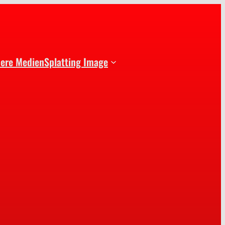
dere Medien
Splatting Image