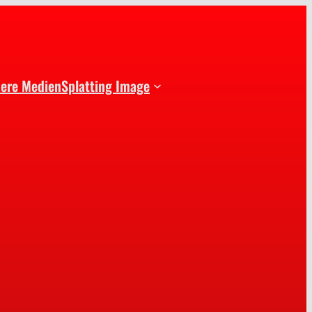
dere Medien
Splatting Image