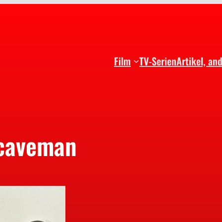
Film
TV-Serien
Artikel, an
 caveman