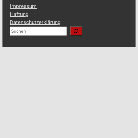
Impressum
Haftung
Datenschutzerklärung
S
u
c
h
e
n