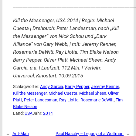
__________________________________________________
Kill the Messenger, USA 2014 | Regie: Michael
Cuesta | Drehbuch: Peter Landesman, nach „Kill
the Messenger“ von Nick Schou und „Dark
Alliance“ von Gary Webb, | mit: Jeremy Renner,
Rosemarie DeWitt, Ray Liotta, Tim Blake Nelson,
Barry Pepper, Oliver Platt, Michael Sheen, Andy
García, u.a. | Laufzeit: 112 Min. | Verleih:
Universal, Kinostart: 10.09.2015
Schlagwörter:
Andy García
, 
Barry Pepper
, 
Jeremy Renner
, 
Kill the Messenger
, 
Michael Cuesta
, 
Michael Sheen
, 
Oliver
Platt
, 
Peter Landesman
, 
Ray Liotta
, 
Rosemarie DeWitt
, 
Tim
Blake Nelson
Land:
USA
Jahr:
2014
←
Ant-Man
Paul Naschy – Legacy of a Wolfman
→