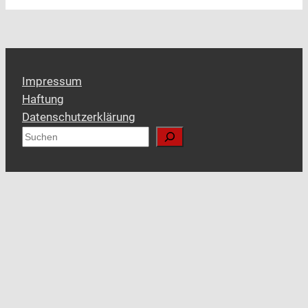
Impressum
Haftung
Datenschutzerklärung
S
u
c
h
e
n