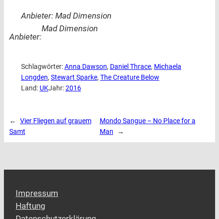
Anbieter: Mad Dimension
Mad Dimension
Anbieter:
Schlagwörter:
Anna Dawson
, 
Daniel Thrace
, 
Michaela
Longden
, 
Stewart Sparke
, 
The Creature Below
Land:
UK
Jahr:
2016
←
Vier Fliegen auf grauem
Mondo Sangue – No Place for a
Samt
Man
→
Impressum
Haftung
Datenschutzerklärung