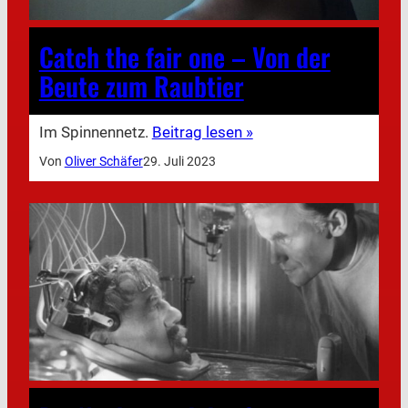
Catch the fair one – Von der
Beute zum Raubtier
Im Spinnennetz.
Beitrag lesen »
Von
Oliver Schäfer
29. Juli 2023