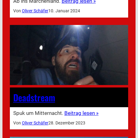
Ab ins Märchenland.
Beitrag lesen »
Von
Oliver Schäfer
10. Januar 2024
Deadstream
Spuk um Mitternacht.
Beitrag lesen »
Von
Oliver Schäfer
28. Dezember 2023