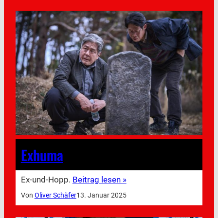
Exhuma
Ex-und-Hopp.
Beitrag lesen »
Von
Oliver Schäfer
13. Januar 2025