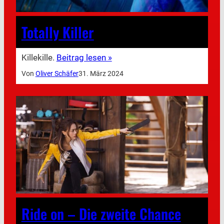
Totally Killer
Killekille.
Beitrag lesen »
Von
Oliver Schäfer
31. März 2024
Ride on – Die zweite Chance