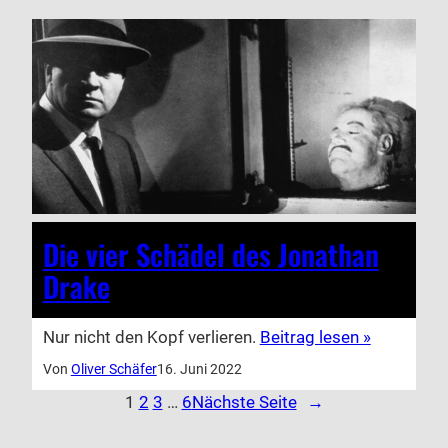
Die vier Schädel des Jonathan
Drake
Nur nicht den Kopf verlieren.
Beitrag lesen »
Von
Oliver Schäfer
16. Juni 2022
1
2
3
…
6
Nächste Seite
→