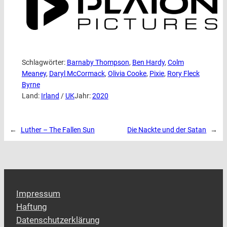
Schlagwörter:
Barnaby Thompson
, 
Ben Hardy
, 
Colm
Meaney
, 
Daryl McCormack
, 
Olivia Cooke
, 
Pixie
, 
Rory Fleck
Byrne
Land:
Irland
 / 
UK
Jahr:
2020
←
Luther – The Fallen Sun
Die Nackte und der Satan
→
Impressum
Haftung
Datenschutzerklärung