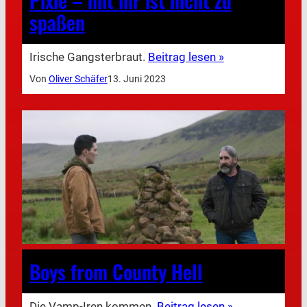
Pixie – mit ihr ist nicht zu
spaßen
Irische Gangsterbraut.
Beitrag lesen »
Von
Oliver Schäfer
13. Juni 2023
Boys from County Hell
Die Vamp-Iren kommen.
Beitrag lesen »