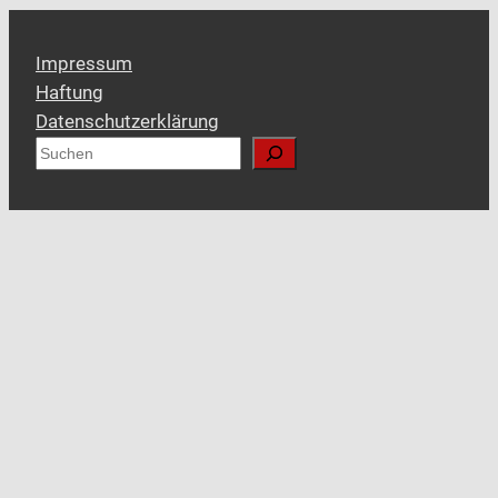
Impressum
Haftung
Datenschutzerklärung
S
u
c
h
e
n