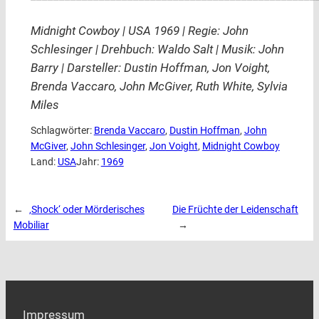
Midnight Cowboy | USA 1969 | Regie: John
Schlesinger | Drehbuch: Waldo Salt | Musik: John
Barry | Darsteller: Dustin Hoffman, Jon Voight,
Brenda Vaccaro, John McGiver, Ruth White, Sylvia
Miles
Schlagwörter:
Brenda Vaccaro
, 
Dustin Hoffman
, 
John
McGiver
, 
John Schlesinger
, 
Jon Voight
, 
Midnight Cowboy
Land:
USA
Jahr:
1969
←
‚Shock‘ oder Mörderisches
Die Früchte der Leidenschaft
Mobiliar
→
Impressum