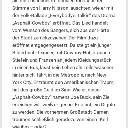
als die Zuschauer im dunklen Kinosaal der
Stimme von Harry Nilsson lauschten, wie er mit
der Folk-Ballade „Everybody’s Talkin“ das Drama
„Asphalt-Cowboy“ eröffnet. Das Lied handelt
vom Wunsch des Sängers, sich aus der Härte
der Stadt zurückzuziehen. Der Film dazu
eröffnet entgegengesetzt: Da steigt ein junger
Bilderbuch-Texaner, mit Cowboy-Hut, braunen
Stiefeln und Fransen an jedem Kleidungsstück,
in einen Bus, lässt sein Leben als Tellerwäscher
hinter sich, fährt in die Metropole, nach New
York City. Er träumt den Amerikanischen Traum,
hat das große Geld im Sinn. Wie er, dieser
„Asphalt-Cowboy“ namens Joe Buck, sein Ziel
erreichen will, weiß er genau: Er plant, ein Gigolo
zu werden. Die vornehmen Großstadt-Damen
träumen schließlich geradezu von einem Kerl
wie ihm – oder?