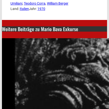
Umiliani
, 
Teodoro Corra
, 
William Berger
Land:
Italien
Jahr:
1970
Weitere Beiträge zu Mario Bava Exkurse