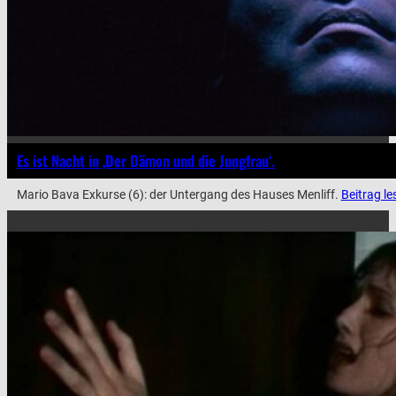
Es ist Nacht in ‚Der Dämon und die Jungfrau‘.
Mario Bava Exkurse (6): der Untergang des Hauses Menliff.
Beitrag le