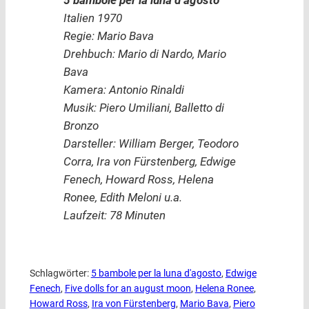
5 bambole per la luna d’agosto
Italien 1970
Regie: Mario Bava
Drehbuch: Mario di Nardo, Mario
Bava
Kamera: Antonio Rinaldi
Musik: Piero Umiliani, Balletto di
Bronzo
Darsteller: William Berger, Teodoro
Corra, Ira von Fürstenberg, Edwige
Fenech, Howard Ross, Helena
Ronee, Edith Meloni u.a.
Laufzeit: 78 Minuten
Schlagwörter:
5 bambole per la luna d'agosto
, 
Edwige
Fenech
, 
Five dolls for an august moon
, 
Helena Ronee
, 
Howard Ross
, 
Ira von Fürstenberg
, 
Mario Bava
, 
Piero